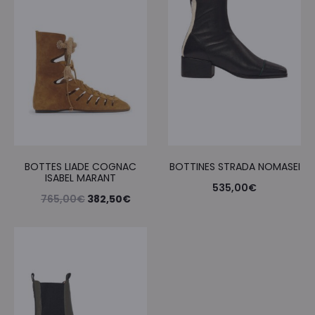
BOTTES LIADE COGNAC
BOTTINES STRADA NOMASEI
ISABEL MARANT
535,00
€
Le
Le
765,00
€
382,50
€
prix
prix
initial
actuel
était :
est :
765,00€.
382,50€.