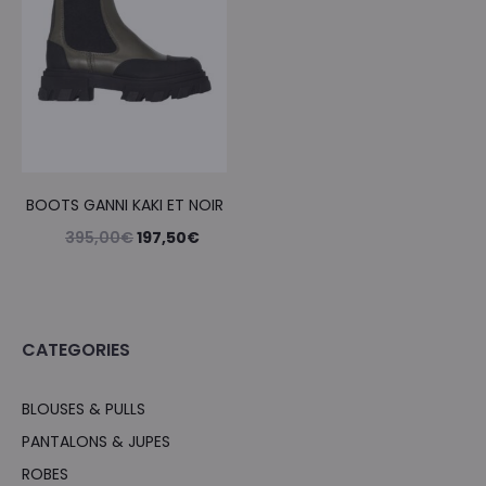
BOOTS GANNI KAKI ET NOIR
Le
Le
395,00
€
197,50
€
prix
prix
initial
actuel
était :
est :
CATEGORIES
395,00€.
197,50€.
BLOUSES & PULLS
PANTALONS & JUPES
ROBES