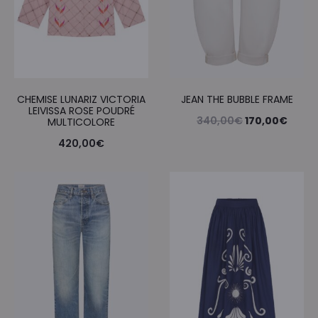
CHEMISE LUNARIZ VICTORIA
JEAN THE BUBBLE FRAME
LEIVISSA ROSE POUDRÉ
Le
Le
340,00
€
170,00
€
MULTICOLORE
prix
prix
420,00
€
initial
actue
était :
est :
340,00€.
170,0