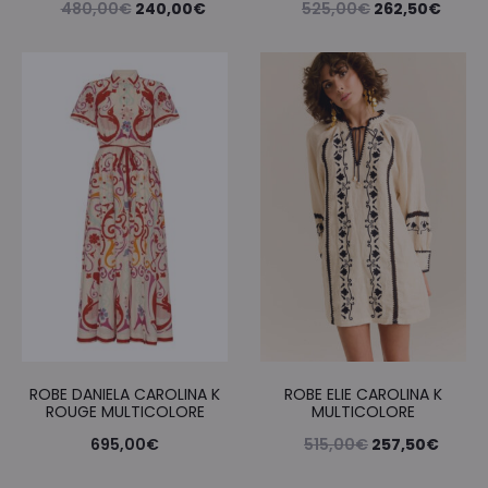
Le
Le
Le
Le
480,00
€
240,00
€
525,00
€
262,50
€
prix
prix
prix
prix
initial
actuel
initial
actue
était :
est :
était :
est :
480,00€.
240,00€.
525,00€.
262,5
ROBE DANIELA CAROLINA K
ROBE ELIE CAROLINA K
ROUGE MULTICOLORE
MULTICOLORE
Le
Le
695,00
€
515,00
€
257,50
€
prix
prix