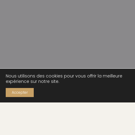
COLLIER DESTINATION ST
COLLIER ENERGY MONOKI
BARTHS MONOKI
350,00
€
Nous utilisons des cookies pour vous offrir la meilleure
575,00
€
expérience sur notre site.
Accepter