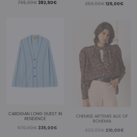
Le
Le
Le
Le
765,00
€
382,50
€
250,00
€
125,00
€
prix
prix
prix
prix
initial
actuel
initial
actue
était :
est :
était :
est :
765,00€.
382,50€.
250,00€.
125,0
CARDIGAN LONG GUEST IN
CHEMISE ARTEMIS ALIX OF
RESIDENCE
BOHEMIA
Le
Le
Le
Le
670,00
€
335,00
€
420,00
€
210,00
€
prix
prix
prix
prix