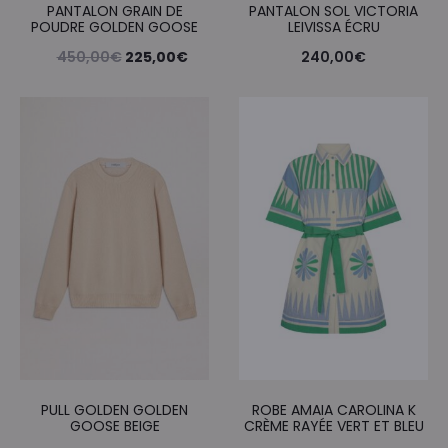
PANTALON GRAIN DE
PANTALON SOL VICTORIA
POUDRE GOLDEN GOOSE
LEIVISSA ÉCRU
Le
Le
450,00
€
225,00
€
240,00
€
prix
prix
initial
actuel
était :
est :
450,00€.
225,00€.
PULL GOLDEN GOLDEN
ROBE AMAIA CAROLINA K
GOOSE BEIGE
CRÈME RAYÉE VERT ET BLEU