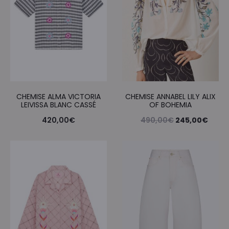
CHEMISE ALMA VICTORIA
CHEMISE ANNABEL LILY ALIX
LEIVISSA BLANC CASSÉ
OF BOHEMIA
Le
Le
420,00
€
490,00
€
245,00
€
prix
prix
initial
actue
était :
est :
490,00€.
245,