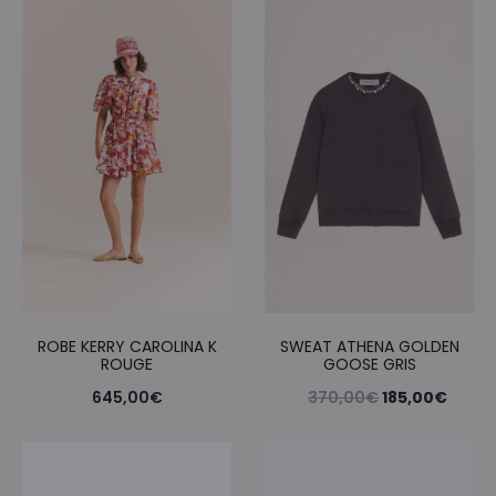
initial
actue
était :
est :
515,00€.
257,5
ROBE KERRY CAROLINA K
SWEAT ATHENA GOLDEN
ROUGE
GOOSE GRIS
Le
Le
645,00
€
370,00
€
185,00
€
prix
prix
initial
actue