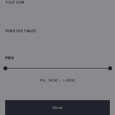
TOUT VOIR
GUIDE DES TAILLES
PRIX
Prix
Prix
Prix :
340€
—
1 490€
min
max
Filtrer