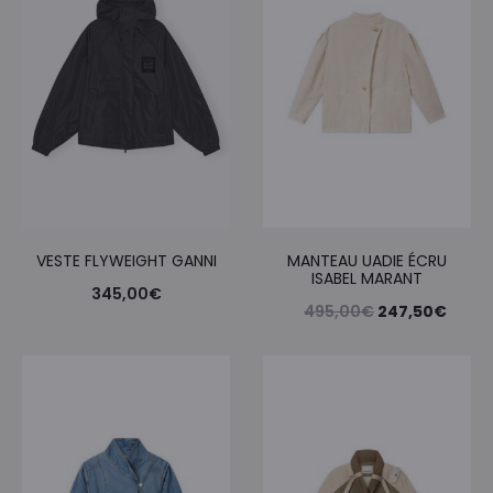
VESTE FLYWEIGHT GANNI
MANTEAU UADIE ÉCRU
ISABEL MARANT
345,00
€
Le
Le
495,00
€
247,50
€
prix
prix
initial
actue
était :
est :
495,00€.
247,5