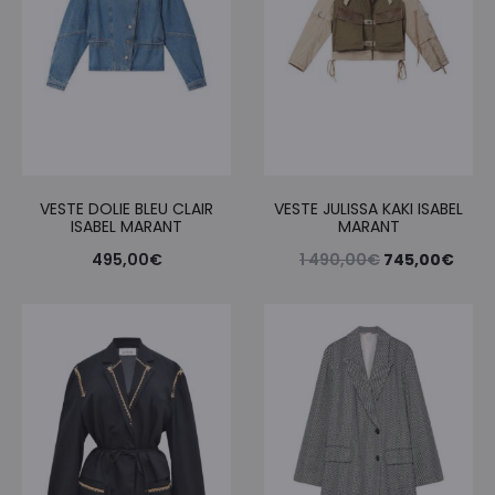
VESTE DOLIE BLEU CLAIR
VESTE JULISSA KAKI ISABEL
ISABEL MARANT
MARANT
Le
Le
495,00
€
1 490,00
€
745,00
€
prix
prix
initial
actu
était :
est :
1
745,
490,00€.