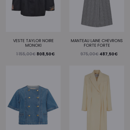
VESTE TAYLOR NOIRE
MANTEAU LAINE CHEVRONS
MONOKI
FORTE FORTE
Le
Le
Le
Le
1 155,00
€
808,50
€
975,00
€
487,50
€
prix
prix
prix
prix
initial
actuel
initial
actue
était :
est :
était :
est :
1
808,50€.
975,00€.
487,5
155,00€.