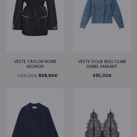
VESTE TAYLOR NOIRE
VESTE DOLIE BLEU CLAIR
MONOKI
ISABEL MARANT
Le
Le
808,50
€
495,00
€
1 155,00
€
prix
prix
initial
actuel
était :
est :
1
808,50€.
155,00€.