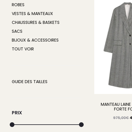
ROBES
VESTES & MANTEAUX
CHAUSSURES & BASKETS
SACS
BIJOUX & ACCESSOIRES
TOUT VOIR
GUIDE DES TAILLES
MANTEAU LAIN
FORTE F
PRIX
L
975,00
€
4
p