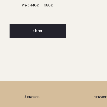
i
Prix
Prix
Prix :
440€
—
980€
é
min
max
9
Filtrer
À PROPOS
SERVICE