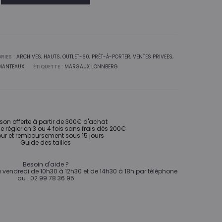
RIES :
ARCHIVES
,
HAUTS
,
OUTLET-60
,
PRÊT-À-PORTER
,
VENTES PRIVEES
,
 MANTEAUX
ÉTIQUETTE :
MARGAUX LONNBERG
ison offerte à partir de 300€ d'achat
de régler en 3 ou 4 fois sans frais dès 200€
ur et remboursement sous 15 jours
Guide des tailles
Besoin d'aide ?
vendredi de 10h30 à 12h30 et de 14h30 à 18h par téléphone
au : 02 99 78 36 95