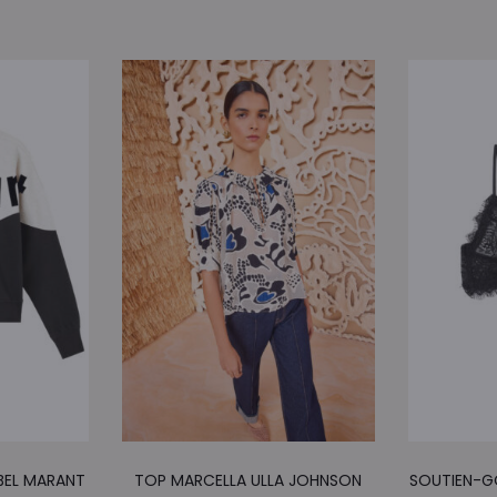
Ce
Ce
BEL MARANT
TOP MARCELLA ULLA JOHNSON
SOUTIEN-GO
produit
produit