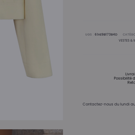
UGS :
61AE9B173B4D
CATÉGO
VESTES &
Livra
Possibilité 
Reto
Contactez-nous du lundi au 