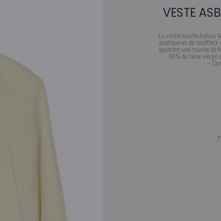
VESTE AS
La veste courte Asbury M
pratique et de soufflets
ajoutent une touche de f
55% de laine vierge e
– Com
T