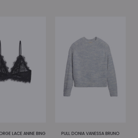
Ce
Ce
RGE LACE ANINE BING
PULL DONIA VANESSA BRUNO
produit
produ