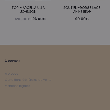
TOP MARCELLA ULLA
SOUTIEN-GORGE LACE
JOHNSON
ANINE BING
Le
Le
196,00
€
90,00
€
490,00
€
prix
prix
initial
actuel
était :
est :
490,00€.
196,00€.
À PROPOS
À propos
Conditions Générales de Vente
Mentions légales