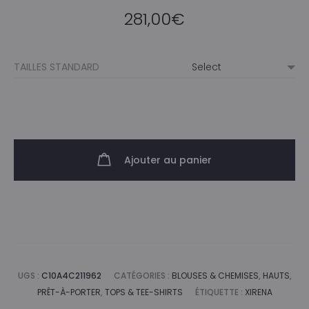
281,00
€
TAILLES STANDARD
Ajouter au panier
UGS :
C10A4C211962
CATÉGORIES :
BLOUSES & CHEMISES
,
HAUTS
,
PRÊT-À-PORTER
,
TOPS & TEE-SHIRTS
ÉTIQUETTE :
XIRENA