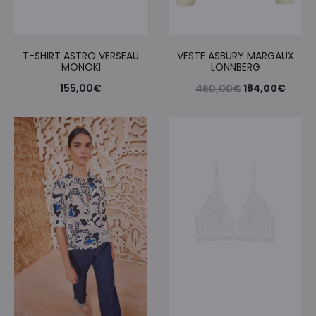
T-SHIRT ASTRO VERSEAU
VESTE ASBURY MARGAUX
MONOKI
LONNBERG
Le
Le
155,00
€
184,00
€
460,00
€
prix
prix
initial
actue
était :
est :
460,00€.
184,0