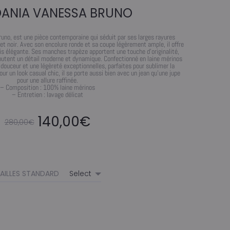
DANIA VANESSA BRUNO
runo, est une pièce contemporaine qui séduit par ses larges rayures
t noir. Avec son encolure ronde et sa coupe légèrement ample, il offre
s élégante. Ses manches trapèze apportent une touche d’originalité,
joutent un détail moderne et dynamique. Confectionné en laine mérinos
douceur et une légèreté exceptionnelles, parfaites pour sublimer la
pour un look casual chic, il se porte aussi bien avec un jean qu’une jupe
pour une allure raffinée.
– Composition : 100% laine mérinos
– Entretien : lavage délicat
Le
Le
140,00
€
280,00
€
prix
prix
initial
actuel
AILLES STANDARD
était :
est :
280,00€.
140,00€.