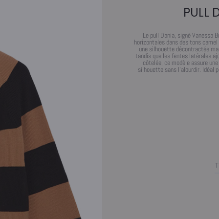
PULL 
Le pull Dania, signé Vanessa B
horizontales dans des tons camel e
une silhouette décontractée mai
tandis que les fentes latérales a
côtelée, ce modèle assure une 
silhouette sans l’alourdir. Idéal 
T