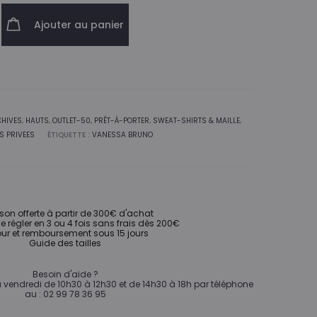
Ajouter au panier
HIVES
,
HAUTS
,
OUTLET-50
,
PRÊT-À-PORTER
,
SWEAT-SHIRTS & MAILLE
,
S PRIVEES
ÉTIQUETTE :
VANESSA BRUNO
ison offerte à partir de 300€ d'achat
de régler en 3 ou 4 fois sans frais dès 200€
ur et remboursement sous 15 jours
Guide des tailles
Besoin d'aide ?
vendredi de 10h30 à 12h30 et de 14h30 à 18h par téléphone
au : 02 99 78 36 95