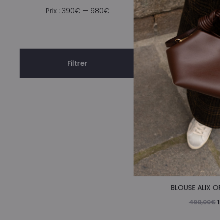
i
Prix
Prix
Prix :
390€
—
980€
é
min
max
4
Filtrer
BLOUSE ALIX O
L
490,00
€
p