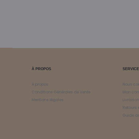
i
é
4
À PROPOS
SERVICE
À propos
Nous co
Conditions Générales de Vente
Mon co
Mentions légales
Livraiso
Retours 
Guide de