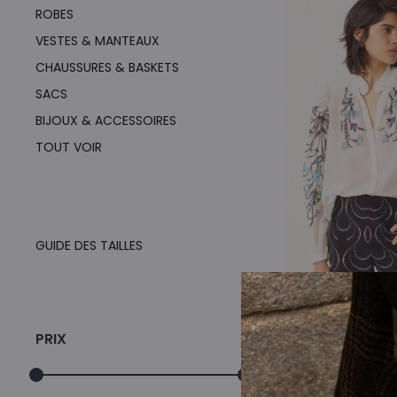
ROBES
VESTES & MANTEAUX
CHAUSSURES & BASKETS
SACS
BIJOUX & ACCESSOIRES
TOUT VOIR
GUIDE DES TAILLES
CHEMISE ANNABEL 
BOHEM
PRIX
L
490,00
€
2
p