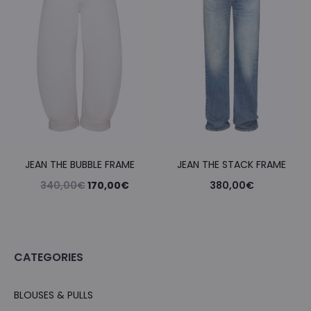
JEAN THE BUBBLE FRAME
JEAN THE STACK FRAME
Le
Le
340,00
€
170,00
€
380,00
€
prix
prix
initial
actuel
était :
est :
CATEGORIES
340,00€.
170,00€.
BLOUSES & PULLS