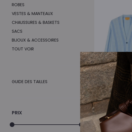
ROBES
VESTES & MANTEAUX
CHAUSSURES & BASKETS
SACS
BIJOUX & ACCESSOIRES
TOUT VOIR
GUIDE DES TAILLES
CARDIGAN LONG
RESIDE
PRIX
L
670,00
€
3
p