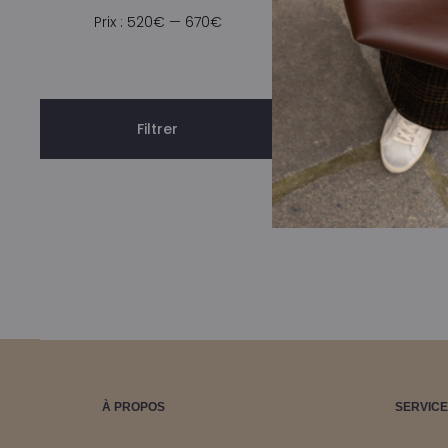
i
Prix
Prix
Prix :
520€
—
670€
é
min
max
6
Filtrer
À PROPOS
SERVICE