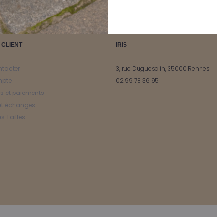
 CLIENT
IRIS
ntacter
3, rue Duguesclin, 35000 Rennes
mpte
02 99 78 36 95
ns et paiements
et échanges
s Tailles