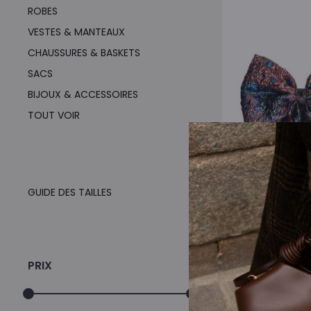
ROBES
VESTES & MANTEAUX
CHAUSSURES & BASKETS
SACS
BIJOUX & ACCESSOIRES
TOUT VOIR
GUIDE DES TAILLES
NOEUD TOKYO 
PRIX
L
335,00
€
1
p
i