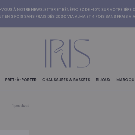
-VOUS À NOTRE NEWSLETTER ET BÉNÉFICIEZ DE -10% SUR VOTRE 1ÈR
T EN 3 FOIS SANS FRAIS DÈS 200€ VIA ALMA ET 4 FOIS SANS FRAIS VI
PRÊT-À-PORTER
CHAUSSURES & BASKETS
BIJOUX
MAROQUI
Voici
1 product
le
seul
résultat