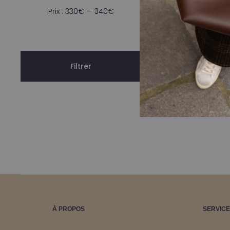
Prix
Prix
Prix :
330€
—
340€
é
min
max
3
Filtrer
À PROPOS
SERVICE