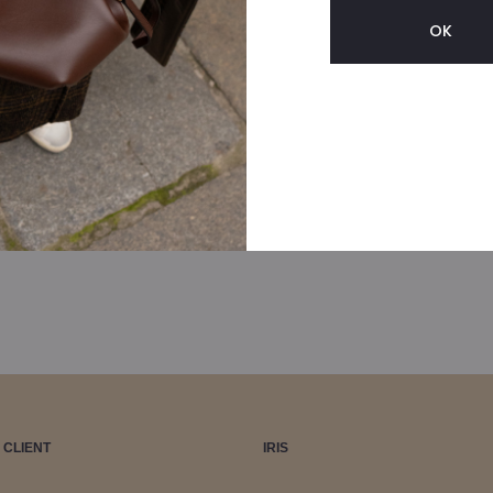
tait :
est :
35,00€.
134,00€.
 CLIENT
IRIS