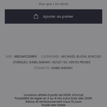
Plus que 1 en stock
initial
actuel
Ajouter au panier
était :
est :
450,00€.
225,00€.
UGS :
99D24FCD36F0
CATÉGORIES :
ARCHIVES
,
BIJOUX
,
BOUCLES
D'OREILLES
,
ISABEL MARANT
,
OUTLET-50
,
VENTES PRIVEES
ÉTIQUETTE :
ISABEL MARANT
Livraison offerte à partir de 300€ d'achat
Possibilité de régler en 3 ou 4 fois sans frais dès 200€
Retour et remboursement sous 15 jours
Guide des tailles