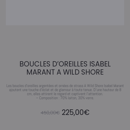
BOUCLES D’OREILLES ISABEL
MARANT A WILD SHORE
Les boucles d’oreilles argentées et ornées de strass A Wild Shore Isabel Marant
ajoutent une touche d’éclat et de glamour à toute tenue. D’une hauteur de 8
cm, elles attirent le regard et captivent l’attention.
– Composition : 70% laiton, 30% verre.
Le
Le
225,00
€
450,00
€
prix
prix