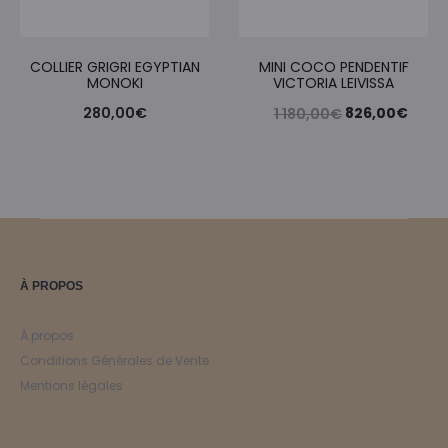
COLLIER GRIGRI EGYPTIAN
MINI COCO PENDENTIF
MONOKI
VICTORIA LEIVISSA
Le
Le
280,00
€
826,00
€
1 180,00
€
prix
prix
initial
actue
était :
est :
1
826,
180,00€.
À PROPOS
À propos
Conditions Générales de Vente
Mentions légales