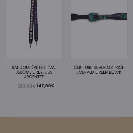
BANDOULIÈRE FESTIVAL
CEINTURE SILVER OSTRICH
JÉRÔME DREYFUSS
EMERALD GREEN BLACK
ARGENTÉE
Le
Le
147,00
€
210,00
€
prix
prix
initial
actuel
était :
est :
210,00€.
147,00€.