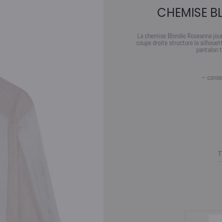
CHEMISE B
La chemise Blondie Roseanna joue 
coupe droite structure la silhouet
pantalon t
– conse
T
quantité