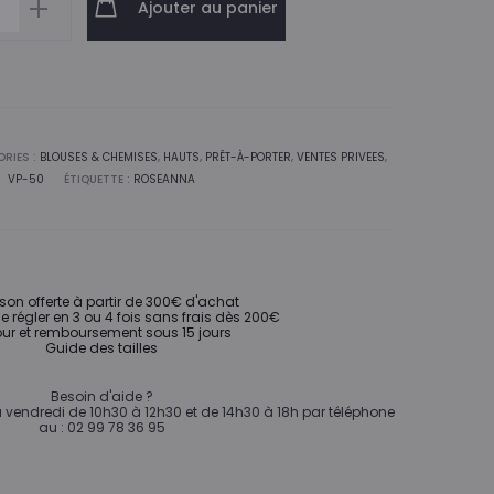
Ajouter au panier
e
na
RIES :
BLOUSES & CHEMISES
,
HAUTS
,
PRÊT-À-PORTER
,
VENTES PRIVEES
,
VP-50
ÉTIQUETTE :
ROSEANNA
ison offerte à partir de 300€ d'achat
de régler en 3 ou 4 fois sans frais dès 200€
ur et remboursement sous 15 jours
Guide des tailles
Besoin d'aide ?
vendredi de 10h30 à 12h30 et de 14h30 à 18h par téléphone
au : 02 99 78 36 95