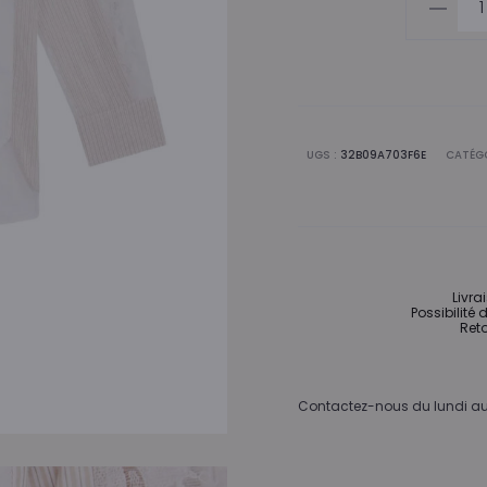
de
Chemis
Blondie
dentelle
Rosean
UGS :
32B09A703F6E
CATÉGO
Livra
Possibilité 
Reto
Contactez-nous du lundi au 