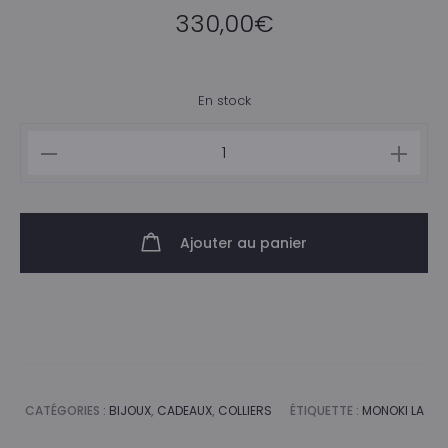
330,00
€
En stock
quantité
de
Collier
ras
Ajouter au panier
de
cou
perles
Monoki
CATÉGORIES :
BIJOUX
,
CADEAUX
,
COLLIERS
ÉTIQUETTE :
MONOKI LA