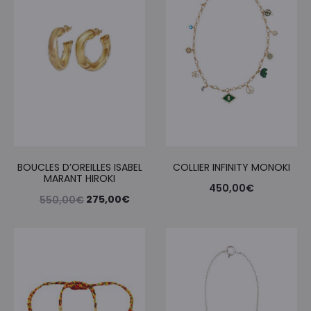
BOUCLES D’OREILLES ISABEL
COLLIER INFINITY MONOKI
MARANT HIROKI
450,00
€
Le
Le
275,00
€
550,00
€
prix
prix
initial
actuel
était :
est :
550,00€.
275,00€.