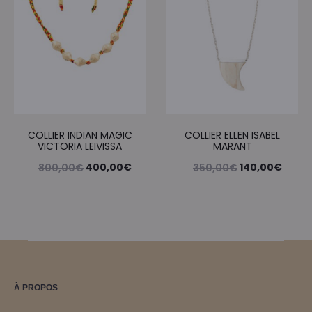
COLLIER INDIAN MAGIC
COLLIER ELLEN ISABEL
VICTORIA LEIVISSA
MARANT
Le
Le
Le
Le
400,00
€
140,00
€
800,00
€
350,00
€
prix
prix
prix
prix
initial
actuel
initial
actue
était :
est :
était :
est :
800,00€.
400,00€.
350,00€.
140,0
À PROPOS