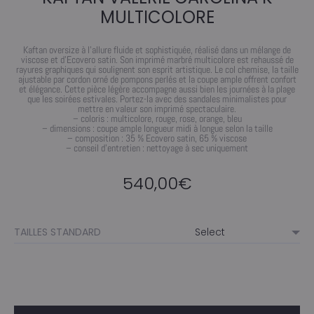
MULTICOLORE
Kaftan oversize à l’allure fluide et sophistiquée, réalisé dans un mélange de
viscose et d’Ecovero satin. Son imprimé marbré multicolore est rehaussé de
rayures graphiques qui soulignent son esprit artistique. Le col chemise, la taille
ajustable par cordon orné de pompons perlés et la coupe ample offrent confort
et élégance. Cette pièce légère accompagne aussi bien les journées à la plage
que les soirées estivales. Portez-la avec des sandales minimalistes pour
mettre en valeur son imprimé spectaculaire.
– coloris : multicolore, rouge, rose, orange, bleu
– dimensions : coupe ample longueur midi à longue selon la taille
– composition : 35 % Ecovero satin, 65 % viscose
– conseil d’entretien : nettoyage à sec uniquement
540,00
€
TAILLES STANDARD