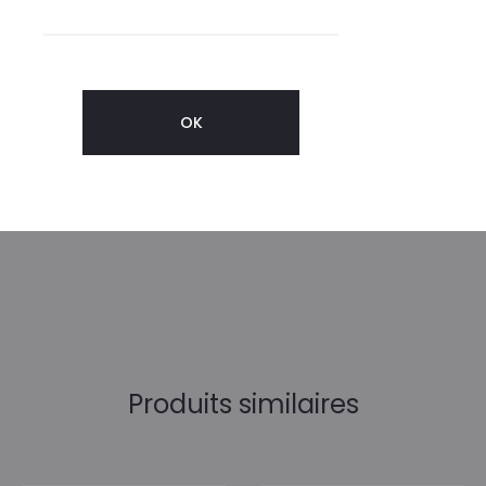
Informations complémentaires
TAILLES STANDARD
S/M, XXS/XS
Produits similaires