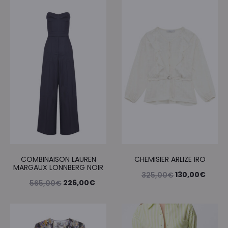
COMBINAISON LAUREN
CHEMISIER ARLIZE IRO
MARGAUX LONNBERG NOIR
Le
Le
130,00
€
325,00
€
Le
Le
226,00
€
565,00
€
prix
prix
prix
prix
initial
actue
initial
actuel
était :
est :
était :
est :