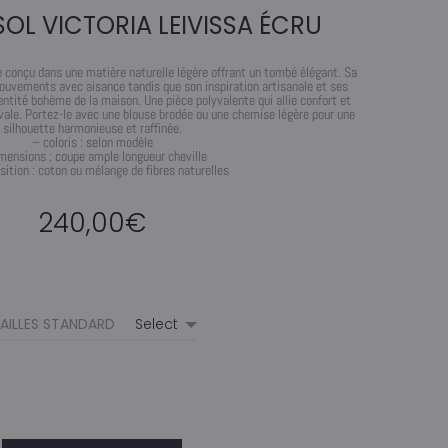
OL VICTORIA LEIVISSA ÉCRU
le conçu dans une matière naturelle légère offrant un tombé élégant. Sa
vements avec aisance tandis que son inspiration artisanale et ses
dentité bohème de la maison. Une pièce polyvalente qui allie confort et
ivale. Portez-le avec une blouse brodée ou une chemise légère pour une
silhouette harmonieuse et raffinée.
– coloris : selon modèle
mensions : coupe ample longueur cheville
ition : coton ou mélange de fibres naturelles
240,00
€
AILLES STANDARD