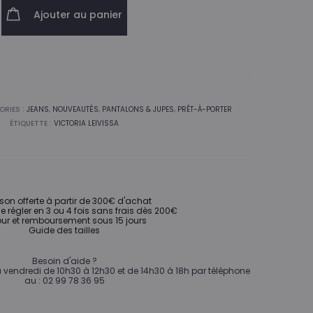
Ajouter au panier
ORIES :
JEANS
,
NOUVEAUTÉS
,
PANTALONS & JUPES
,
PRÊT-À-PORTER
ÉTIQUETTE :
VICTORIA LEIVISSA
ison offerte à partir de 300€ d'achat
de régler en 3 ou 4 fois sans frais dès 200€
ur et remboursement sous 15 jours
Guide des tailles
Besoin d'aide ?
vendredi de 10h30 à 12h30 et de 14h30 à 18h par téléphone
au : 02 99 78 36 95