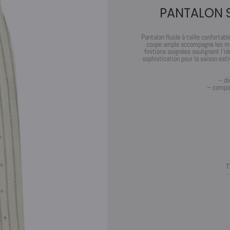
PANTALON S
Pantalon fluide à taille confortab
coupe ample accompagne les mou
finitions soignées soulignent l’i
sophistication pour la saison est
– di
– compos
T