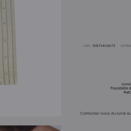
UGS :
FE1E7A4CDA73
CATÉG
Livra
Possibilité 
Reto
Contactez-nous du lundi au 