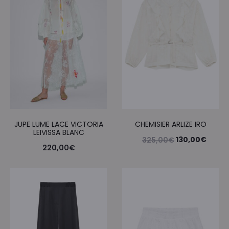
JUPE LUME LACE VICTORIA
CHEMISIER ARLIZE IRO
LEIVISSA BLANC
Le
Le
130,00
€
325,00
€
220,00
€
prix
prix
initial
actue
était :
est :
325,00€.
130,0