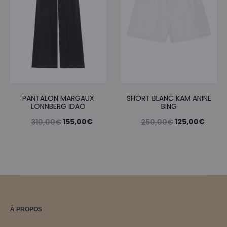
PANTALON MARGAUX
SHORT BLANC KAM ANINE
LONNBERG IDAO
BING
Le
Le
Le
Le
155,00
€
125,00
€
310,00
€
250,00
€
prix
prix
prix
prix
initial
actuel
initial
actue
était :
est :
était :
est :
310,00€.
155,00€.
250,00€.
125,0
À PROPOS