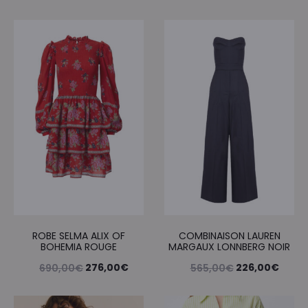
ROBE SELMA ALIX OF
COMBINAISON LAUREN
BOHEMIA ROUGE
MARGAUX LONNBERG NOIR
Le
Le
Le
Le
276,00
€
226,00
€
690,00
€
565,00
€
prix
prix
prix
prix
initial
actuel
initial
actue