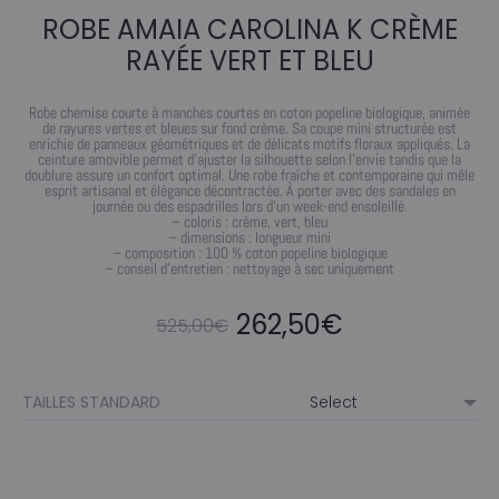
ROBE AMAIA CAROLINA K CRÈME
RAYÉE VERT ET BLEU
Robe chemise courte à manches courtes en coton popeline biologique, animée
de rayures vertes et bleues sur fond crème. Sa coupe mini structurée est
enrichie de panneaux géométriques et de délicats motifs floraux appliqués. La
ceinture amovible permet d’ajuster la silhouette selon l’envie tandis que la
doublure assure un confort optimal. Une robe fraîche et contemporaine qui mêle
esprit artisanal et élégance décontractée. À porter avec des sandales en
journée ou des espadrilles lors d’un week-end ensoleillé.
– coloris : crème, vert, bleu
– dimensions : longueur mini
– composition : 100 % coton popeline biologique
– conseil d’entretien : nettoyage à sec uniquement
Le
Le
262,50
€
525,00
€
prix
prix
TAILLES STANDARD
initial
actuel
était :
est :