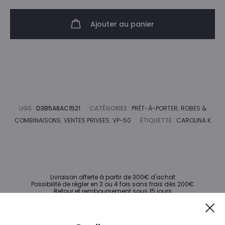
525,00€.
262,50€.
Ajouter au panier
UGS :
D3B5A8AC1521
CATÉGORIES :
PRÊT-À-PORTER
,
ROBES &
COMBINAISONS
,
VENTES PRIVEES
,
VP-50
ÉTIQUETTE :
CAROLINA K
Livraison offerte à partir de 300€ d'achat
Possibilité de régler en 3 ou 4 fois sans frais dès 200€
Retour et remboursement sous 15 jours
Guide des tailles
Cl
Besoin d'aide ?