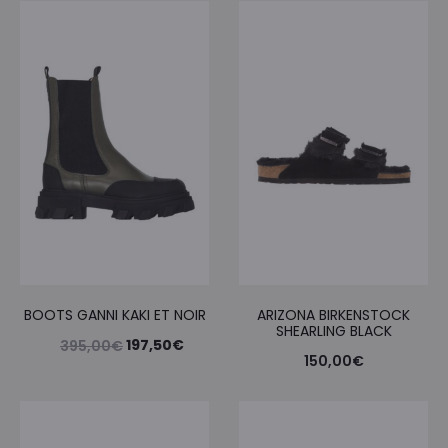
BOOTS GANNI KAKI ET NOIR
ARIZONA BIRKENSTOCK
SHEARLING BLACK
Le
Le
197,50
€
395,00
€
150,00
€
prix
prix
initial
actuel
était :
est :