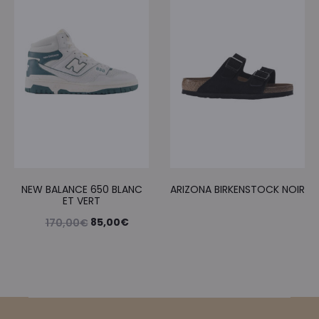
395,00€.
197,50€.
NEW BALANCE 650 BLANC
ARIZONA BIRKENSTOCK NOIR
ET VERT
Le
Le
85,00
€
170,00
€
prix
prix
initial
actuel
était :
est :
170,00€.
85,00€.