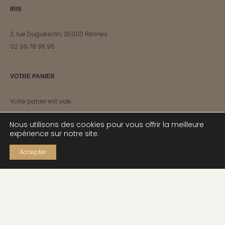
IRIS
3, rue Duguesclin, 35000 Rennes
02 99 78 36 95
VOTRE PANIER
Votre panier est vide.
Nous utilisons des cookies pour vous offrir la meilleure
expérience sur notre site.
INSCRIVEZ-VOUS À NOTRE NEWSLETTER
Accepter