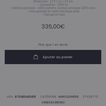
Dimensions : 17,5 x 11 x 4,5 cm
– Composition : 100% lin.
– Matière secondaire : 100% vachette, doublure principale 100% coton.
– Anse ajustable en maille métallique dorée
– Fabriqué en Italie
335,00
€
Plus que 1 en stock
Ajouter au panier
UGS :
B7EAB5A6DB1E
CATÉGORIE :
MAROQUINERIE
ÉTIQUETTE :
VANESSA BRUNO