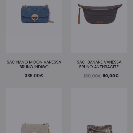
SAC NANO MOON VANESSA
SAC-BANANE VANESSA
BRUNO INDIGO
BRUNO ANTHRACITE
Le
Le
335,00
€
90,00
€
180,00
€
prix
prix
initial
actuel
était :
est :
180,00€.
90,00