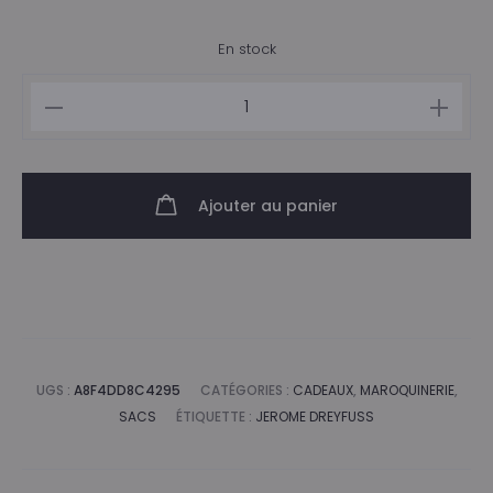
En stock
quantité
de
Sac
Lulu
Ajouter au panier
S
Jérôme
Dreyfuss
noir
argent
UGS :
A8F4DD8C4295
CATÉGORIES :
CADEAUX
,
MAROQUINERIE
,
SACS
ÉTIQUETTE :
JEROME DREYFUSS