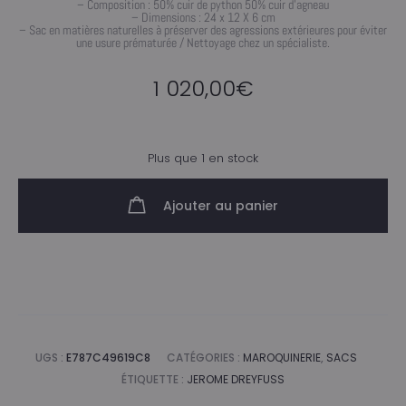
– Composition : 50% cuir de python 50% cuir d’agneau
– Dimensions : 24 x 12 X 6 cm
– Sac en matières naturelles à préserver des agressions extérieures pour éviter
une usure prématurée / Nettoyage chez un spécialiste.
1 020,00
€
Plus que 1 en stock
Ajouter au panier
UGS :
E787C49619C8
CATÉGORIES :
MAROQUINERIE
,
SACS
ÉTIQUETTE :
JEROME DREYFUSS