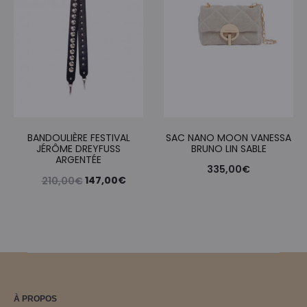
BANDOULIÈRE FESTIVAL
SAC NANO MOON VANESSA
JÉRÔME DREYFUSS
BRUNO LIN SABLE
ARGENTÉE
335,00
€
Le
Le
147,00
€
210,00
€
prix
prix
initial
actuel
était :
est :
210,00€.
147,00€.
À PROPOS