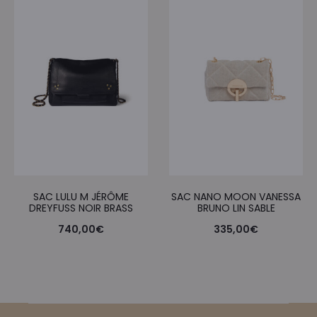
était :
est :
180,00€.
90,00
SAC LULU M JÉRÔME
SAC NANO MOON VANESSA
DREYFUSS NOIR BRASS
BRUNO LIN SABLE
740,00
€
335,00
€