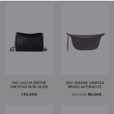
SAC LULU M JÉRÔME
SAC-BANANE VANESSA
DREYFUSS NOIR SILVER
BRUNO ANTHRACITE
Le
Le
740,00
€
90,00
€
180,00
€
prix
prix
initial
actuel