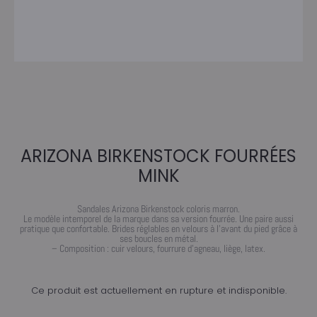
ARIZONA BIRKENSTOCK FOURRÉES
MINK
Sandales Arizona Birkenstock coloris marron.
Le modèle intemporel de la marque dans sa version fourrée. Une paire aussi
pratique que confortable. Brides réglables en velours à l’avant du pied grâce à
ses boucles en métal.
– Composition : cuir velours, fourrure d’agneau, liège, latex.
Ce produit est actuellement en rupture et indisponible.