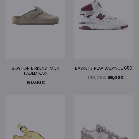
BOSTON BIRKENSTOCK
BASKETS NEW BALANCE 650
FADED KAKI
Le
Le
95,00
€
190,00
€
160,00
€
prix
prix
initial
actuel
était :
est :
190,00€.
95,00