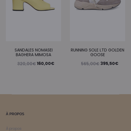
SANDALES NOMASEI
RUNNING SOLE LTD GOLDEN
BAGHERA MIMOSA
GOOSE
Le
Le
Le
Le
160,00
€
395,50
€
320,00
€
565,00
€
prix
prix
prix
prix
initial
actuel
initial
actue
était :
est :
était :
est :
320,00€.
160,00€.
565,00€.
395,5
À PROPOS
À propos