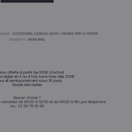
ORIES :
ACCESSOIRES
,
CADEAUX
,
HAUTS
,
LINGERIE
,
PRÊT-À-PORTER
ÉTIQUETTE :
ANINE BING
ison offerte à partir de 300€ d'achat
de régler en 3 ou 4 fois sans frais dès 200€
ur et remboursement sous 15 jours
Guide des tailles
Besoin d'aide ?
vendredi de 10h30 à 12h30 et de 14h30 à 18h par téléphone
au : 02 99 78 36 95