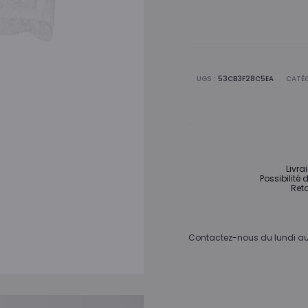
UGS :
53CB3F28C5EA
CATÉG
Livra
Possibilité 
Reto
Contactez-nous du lundi au 