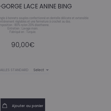
-GORGE LACE ANINE BING
angle à bonnets souples confectionné en dentelle délicate et extensible
entièrement réglables et une fermeture à crochet au dos.
mposition : 80% nylon 20% élasthanne.
Entretien : Lavage main.
Fabriqué en : Turquie.
90,00
€
AILLES STANDARD
Ajouter au panier