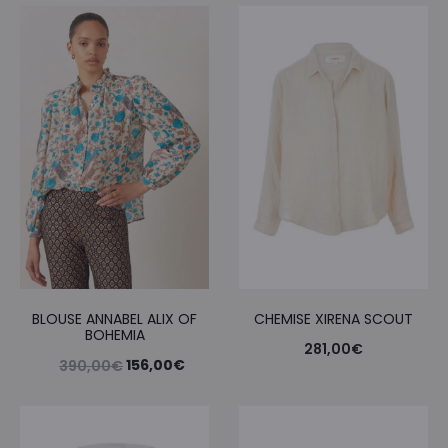
BLOUSE ANNABEL ALIX OF
CHEMISE XIRENA SCOUT
BOHEMIA
281,00
€
Le
Le
156,00
€
390,00
€
prix
prix
initial
actuel