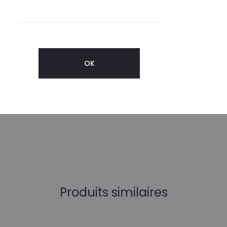
CE LONG PROCESSUS ARTISANAL SE TERMINE PAR LA
BÉNÉDICTION DE CHAQUE PIÈCE PAR UN SHAMAN À BIG SUR,
EN CALIFORNIE.
IL Y A DANS MONOKI UN MÉLANGE DES ENVIES ET INSPIRATIONS
DE DIANE, L’EXIGENCE DES BELLES MATIÈRES BRODÉES ET UNE
TOUCHE DE SPIRITUALITÉ MYSTIQUE.
Produits similaires