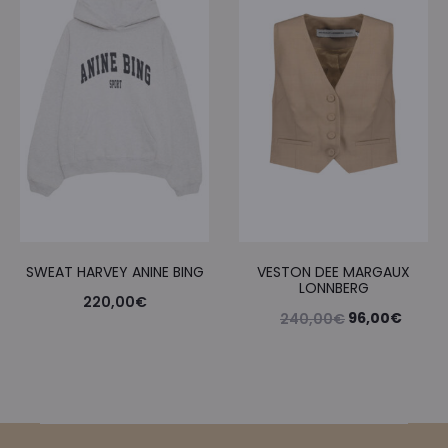
était :
est :
390,00€.
156,00€.
SWEAT HARVEY ANINE BING
VESTON DEE MARGAUX
LONNBERG
220,00
€
Le
Le
96,00
€
240,00
€
prix
prix
initial
actue
était :
est :
240,00€.
96,00