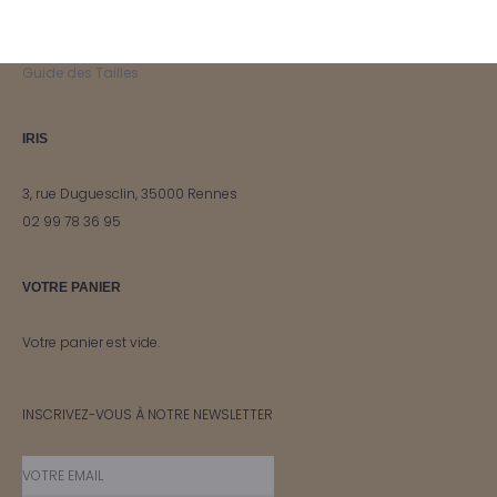
Livraisons et paiements
Retours et échanges
Guide des Tailles
IRIS
3, rue Duguesclin, 35000 Rennes
02 99 78 36 95
VOTRE PANIER
Votre panier est vide.
INSCRIVEZ-VOUS À NOTRE NEWSLETTER