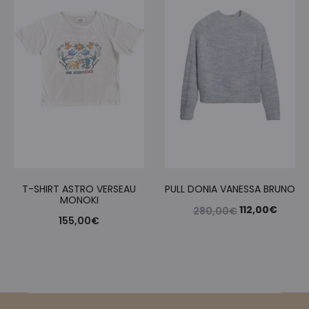
était :
est :
240,00€.
96,00
T-SHIRT ASTRO VERSEAU
PULL DONIA VANESSA BRUNO
MONOKI
Le
Le
112,00
€
280,00
€
155,00
€
prix
prix
initial
actue
était :
est :
280,00€.
112,00