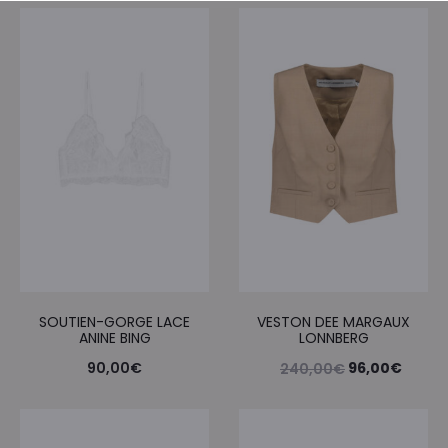
SOUTIEN-GORGE LACE
VESTON DEE MARGAUX
ANINE BING
LONNBERG
Le
Le
90,00
€
96,00
€
240,00
€
prix
prix
initial
actue