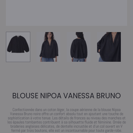
BLOUSE NIPOA VANESSA BRUNO
Confectionnée dans un coton léger, la coupe aérienne de la blouse Nipoa
Vanessa Bruno noire offre un confort absolu tout en ajoutant une touche de
sophistication à votre tenue. Les détails de fronces au niveau des manches et
les épaules tombantes contribuent à sa silhouette fluide et féminine. Ornée de
broderies anglaises délicates, de dentelle incrustée et d’un col ouvert en V
fermé par trois boutons, elle est un incontournable pour toute garde-robe.