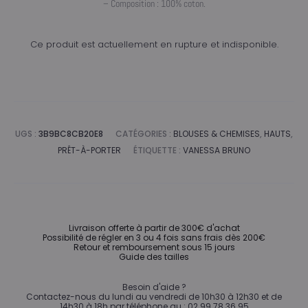
– Composition : 100% coton.
Ce produit est actuellement en rupture et indisponible.
UGS :
3B9BC8CB20E8
CATÉGORIES :
BLOUSES & CHEMISES
,
HAUTS
,
PRÊT-À-PORTER
ÉTIQUETTE :
VANESSA BRUNO
Livraison offerte à partir de 300€ d'achat
Possibilité de régler en 3 ou 4 fois sans frais dès 200€
Retour et remboursement sous 15 jours
Guide des tailles
Besoin d'aide ?
Contactez-nous du lundi au vendredi de 10h30 à 12h30 et de
14h30 à 18h par téléphone au : 02 99 78 36 95