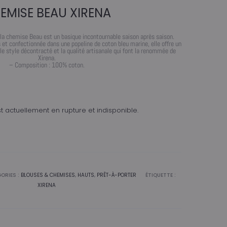
EMISE BEAU XIRENA
 la chemise Beau est un basique incontournable saison après saison.
 et confectionnée dans une popeline de coton bleu marine, elle offre un
 le style décontracté et la qualité artisanale qui font la renommée de
Xirena.
– Composition : 100% coton.
t actuellement en rupture et indisponible.
ORIES :
BLOUSES & CHEMISES
,
HAUTS
,
PRÊT-À-PORTER
ÉTIQUETTE :
XIRENA