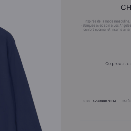
CH
Inspirée de la mode masculine,
Fabriquée avec soin à Los Angeles
confort optimal et incarne ainsi
Ce produit es
UGS :
423988D7CF13
CATÉG