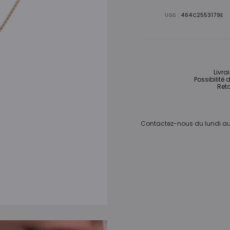
UGS :
464C2553179E
Livra
Possibilité 
Reto
Contactez-nous du lundi au 