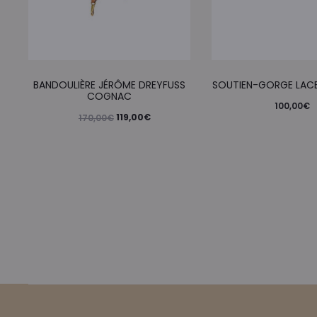
BANDOULIÈRE JÉRÔME DREYFUSS
SOUTIEN-GORGE LACE
COGNAC
100,00
€
Le
Le
119,00
€
170,00
€
prix
prix
initial
actuel
était :
est :
170,00€.
119,00€.