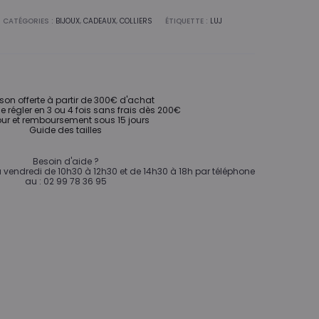
CATÉGORIES :
BIJOUX
,
CADEAUX
,
COLLIERS
ÉTIQUETTE :
LUJ
ison offerte à partir de 300€ d'achat
de régler en 3 ou 4 fois sans frais dès 200€
ur et remboursement sous 15 jours
Guide des tailles
Besoin d'aide ?
vendredi de 10h30 à 12h30 et de 14h30 à 18h par téléphone
au : 02 99 78 36 95