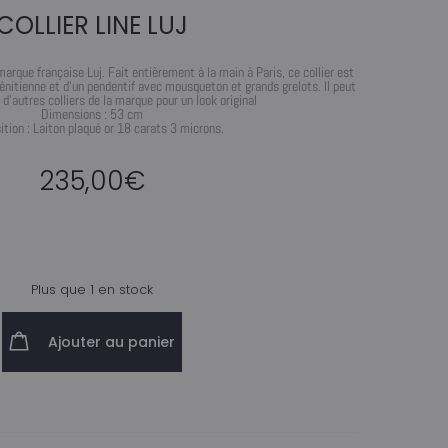
COLLIER LINE LUJ
marque française Luj. Fait entièrement à la main à Paris, ce collier est
nitienne et d’un pendentif avec mousqueton et grands grelots. Il peut
 d’autres colliers de la marque pour un look original
Dimensions : 53 cm
tion : Laiton plaqué or 18 carats 3 microns.
235,00
€
Plus que 1 en stock
Ajouter au panier