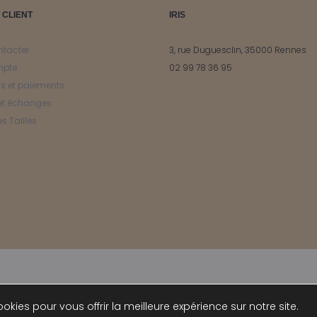
page
page
 CLIENT
IRIS
du
du
produit
produit
ntacter
3, rue Duguesclin, 35000 Rennes
mpte
02 99 78 36 95
ns et paiements
et échanges
s Tailles
© IRIS 2024
okies pour vous offrir la meilleure expérience sur notre site.