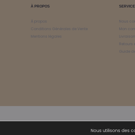
À PROPOS
SERVICE
À propos
Nous co
Conditions Générales de Vente
Mon co
Mentions légales
Livraiso
Retours 
Guide de
Nous utilisons des co