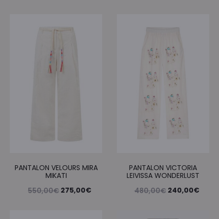
PANTALON VELOURS MIRA
PANTALON VICTORIA
MIKATI
LEIVISSA WONDERLUST
Le
Le
Le
Le
275,00
€
240,00
€
550,00
€
480,00
€
prix
prix
prix
prix
initial
actuel
initial
actue