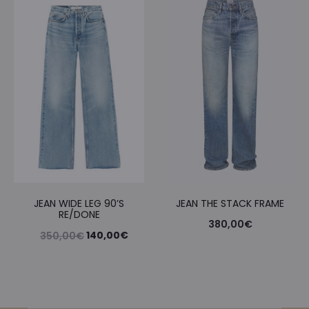
était :
est :
était :
est :
550,00€.
275,00€.
480,00€.
240,
JEAN WIDE LEG 90’S
JEAN THE STACK FRAME
RE/DONE
380,00
€
Le
Le
140,00
€
350,00
€
prix
prix
initial
actuel
était :
est :