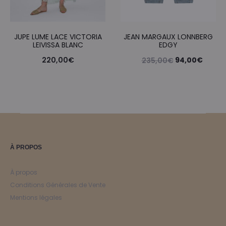
JUPE LUME LACE VICTORIA
JEAN MARGAUX LONNBERG
LEIVISSA BLANC
EDGY
Le
Le
220,00
€
94,00
€
235,00
€
prix
prix
initial
actue
était :
est :
235,00€.
94,00
À PROPOS
À propos
Conditions Générales de Vente
Mentions légales