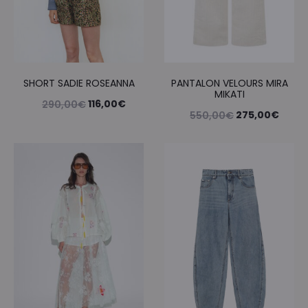
SHORT SADIE ROSEANNA
PANTALON VELOURS MIRA
MIKATI
Le
Le
116,00
€
290,00
€
Le
Le
275,00
€
550,00
€
prix
prix
prix
prix
initial
actuel
initial
actue
était :
est :
était :
est :
290,00€.
116,00€.
550,00€.
275,0