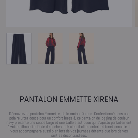
PANTALON EMMETTE XIRENA
Découvrez le pantalon Emmette, de la maison Xirena. Confectionné dans une
polaire ultra-douce pour un confort inégalé, ce pantalon de jogging de couleur
navy présente une coupe large et une taille élastiquée qui s’ajuste parfaitement
à votre silhouette. Doté de poches latérales, il allie confort et fonctionnalité. Il
vous accompagnera aussi bien lors de vos journées détente que lors de vos
sorties décontractées.