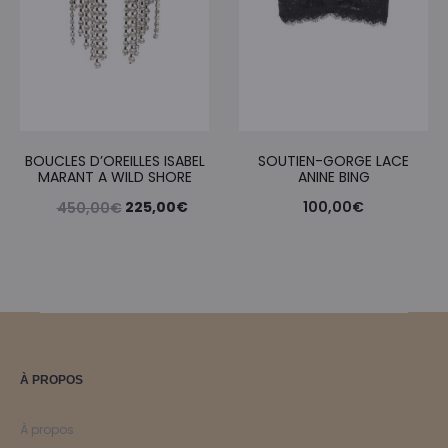
BOUCLES D’OREILLES ISABEL
SOUTIEN-GORGE LACE
MARANT A WILD SHORE
ANINE BING
Le
Le
225,00
€
100,00
€
450,00
€
prix
prix
initial
actuel
était :
est :
450,00€.
225,00€.
À PROPOS
À propos