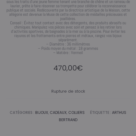
sous les traits d’une jeune femme tenant une branche de chêne et un rameau de
laurier, prête à faire résonner sa trompette pour célébrer la reconnaissance
publique et sociale. Redécouverte par la directrice artistique de la Maison, cette
allégorie est devenue la Muse de cette collection de médailles précieuses et
joaillières.
Conseil : Évitez tout contact avec des détergents, des produits abrasifs ou
chimiques. Manipulez vos pièces avec soin et pensez à les retirer lors
d’activités sportives, de baignades à la mer ou à la piscine. Pour éviter les
rayures et les frottements entre pierres et métaux, rangez vos bijoux
séparément.
– Diamètre : 36 millimètres
– Poids moyen du métal : 18 grammes
– Matière : Vermeil
470,00
€
Rupture de stock
CATÉGORIES :
BIJOUX
,
CADEAUX
,
COLLIERS
ÉTIQUETTE :
ARTHUS
BERTRAND