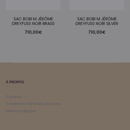
SAC BOBI M JÉRÔME
SAC BOBI M JÉRÔME
DREYFUSS NOIR BRASS
DREYFUSS NOIR SILVER
710,00
€
710,00
€
À PROPOS
À propos
Conditions Générales de Vente
Mentions légales