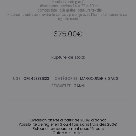
– coloris : noir grainé
– dimensions : environ 14 × 22 × 10 cm
– composition : cuir grainé, doublure textile
– conseil d’entretien : éviter le contact prolongé avec l’humidité, nourrir le cuir
régulièrement.
375,00
€
Rupture de stock
UGS :
CF64233E1823
CATÉGORIES :
MAROQUINERIE
,
SACS
ÉTIQUETTE :
GANNI
Livraison offerte à partir de 300€ d'achat
Possibilité de régler en 3 ou 4 fois sans frais dès 200€
Retour et remboursement sous 15 jours
Guide des tailles