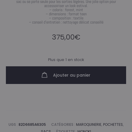
sac ou se porte seule pour les sorties légères. Une jolie option pour
accessoiriser un look estival.
– coloris : forest, mint
– dimensions : format teen
– composition : textile
– conseil d’entretien : nettoyage délicat conseillé
375,00
€
Plus que 1 en stock
Ajouter au panier
UGS :
82D6685A6305
CATÉGORIES :
MAROQUINERIE
,
POCHETTES
,
SACS
ÉTIQUETTE :
MONOKI