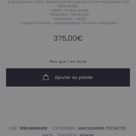
se glisse dans un cabas. Une pièce parfaite pour ajouter une note joyeuse à une
tenue simple.
– coloris : ice blue, orange
– dimensions : format teen
– composition : textile
– conseil d’entretien : nettoyage délicat à la main si nécessaire
375,00
€
Plus que 1 en stock
Ajouter au panier
UGS :
3FBDA896A308
CATÉGORIES :
MAROQUINERIE
,
POCHETTES
,
SACS
ÉTIQUETTE :
MONOKI