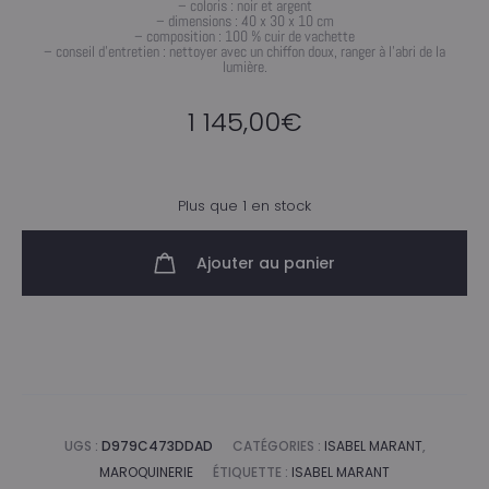
– coloris : noir et argent
– dimensions : 40 x 30 x 10 cm
– composition : 100 % cuir de vachette
– conseil d’entretien : nettoyer avec un chiffon doux, ranger à l’abri de la
lumière.
1 145,00
€
Plus que 1 en stock
Ajouter au panier
UGS :
D979C473DDAD
CATÉGORIES :
ISABEL MARANT
,
MAROQUINERIE
ÉTIQUETTE :
ISABEL MARANT