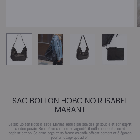
SAC BOLTON HOBO NOIR ISABEL
MARANT
Le sac Bolton Hobo d’Isabel Marant séduit par son design souple et son esprit
contemporain. Réalisé en cuir noir et argenté, il mêle allure urbaine et
sophistication. Sa anse large et sa forme arrondie offrent confort et élégance
pour un usage quotidien.