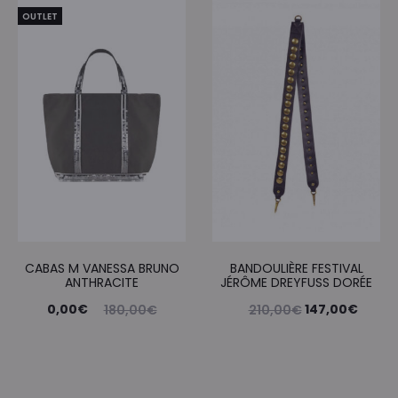
OUTLET
CABAS M VANESSA BRUNO
BANDOULIÈRE FESTIVAL
ANTHRACITE
JÉRÔME DREYFUSS DORÉE
Le
Le
Le
Le
0,00
€
147,00
€
180,00
€
210,00
€
prix
prix
prix
prix
actuel
initial
initial
actue
est :
était :
était :
est :