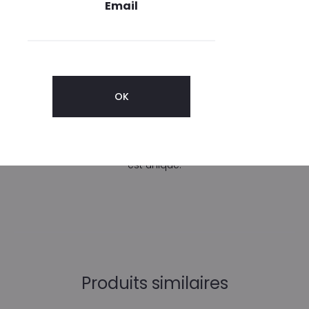
Email
Jérôme Dreyfuss est né à Nancy en 1974. A l’âge de 17
ans, il emménage à Paris pour étudier la mode.
Il lance sa première collection de prêt-à-porter à 23 ans
mais en 2002, il change de cap pour se tourner vers la
maroquinerie.
Les cuirs sont tannés de manières traditionnels et les
peaux sont traitées naturellement rendant chaque sac
est unique.
Produits similaires