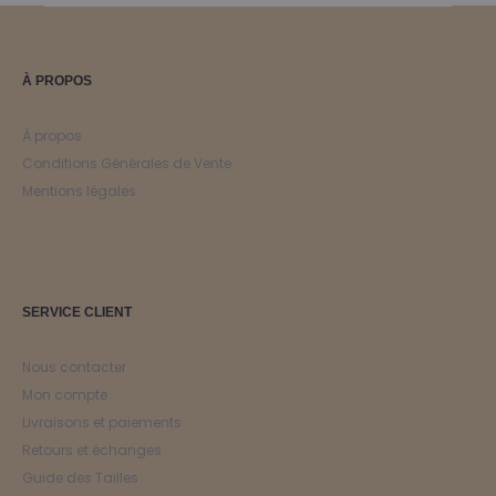
0,00€.
180,00€.
210,00€.
147,0
À PROPOS
À propos
Conditions Générales de Vente
Mentions légales
SERVICE CLIENT
Nous contacter
Mon compte
Livraisons et paiements
Retours et échanges
Guide des Tailles