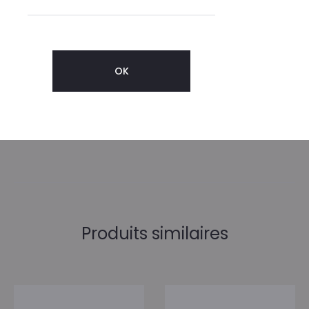
dans le mannequinat et apprend le métier de designer.
En 1996, à l’âge de 24 ans, elle lance sa propre marque
et commence sa carrière de créatrice de mode à Paris.
La marque se fait connaître entre autres grâce au
cabas à paillettes de la maison. La marque se veut
romantique légère et décontractée.
Produits similaires