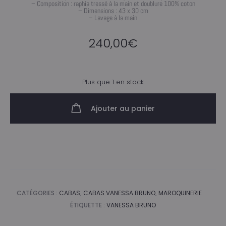
– Composition : raphia tressé à la main et doublure 100% coton
– Dimensions : 43 x 30 cm
– Lavage à la main
240,00
€
Plus que 1 en stock
Ajouter au panier
CATÉGORIES :
CABAS
,
CABAS VANESSA BRUNO
,
MAROQUINERIE
ÉTIQUETTE :
VANESSA BRUNO