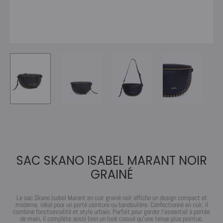
SAC SKANO ISABEL MARANT NOIR
GRAINÉ
Le sac Skano Isabel Marant en cuir grainé noir affiche un design compact et
moderne, idéal pour un porté ceinture ou bandoulière. Confectionné en cuir, il
combine fonctionnalité et style urbain. Parfait pour garder l’essentiel à portée
de main, il complète aussi bien un look casual qu’une tenue plus pointue.