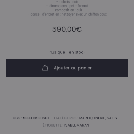
– coloris : noir
– dimensions : petit format
– composition : cuir
– conseil d’entretien : nettoyer avec un chiffon doux
590,00
€
Plus que 1 en stock
Ajouter au panier
UGS :
98EFC39E05B1
CATÉGORIES :
MAROQUINERIE
,
SACS
ÉTIQUETTE :
ISABEL MARANT