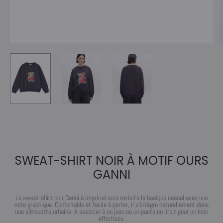
SWEAT-SHIRT NOIR À MOTIF OURS
GANNI
Le sweat-shirt noir Ganni à imprimé ours revisite le basique casual avec une
note graphique. Confortable et facile à porter, il s’intègre naturellement dans
une silhouette urbaine. À associer à un jean ou un pantalon droit pour un look
effortless.