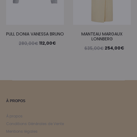
PULL DONIA VANESSA BRUNO
MANTEAU MARGAUX
LONNBERG
Le
Le
112,00
€
280,00
€
Le
Le
254,00
€
635,00
€
prix
prix
prix
prix
initial
actuel
initial
actue
était :
est :
était :
est :
280,00€.
112,00€.
635,00€.
254,0
À PROPOS
À propos
Conditions Générales de Vente
Mentions légales