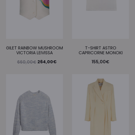
GILET RAINBOW MUSHROOM
T-SHIRT ASTRO
VICTORIA LEIVISSA
CAPRICORNE MONOKI
Le
Le
264,00
€
155,00
€
660,00
€
prix
prix
initial
actuel
était :
est :
660,00€.
264,00€.