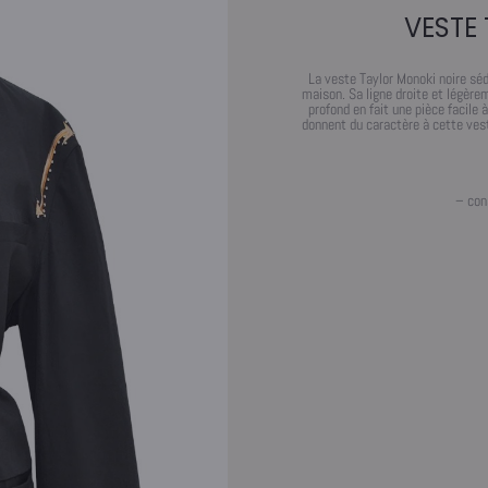
VESTE
La veste Taylor Monoki noire séd
maison. Sa ligne droite et légère
profond en fait une pièce facile à
donnent du caractère à cette veste
– cons