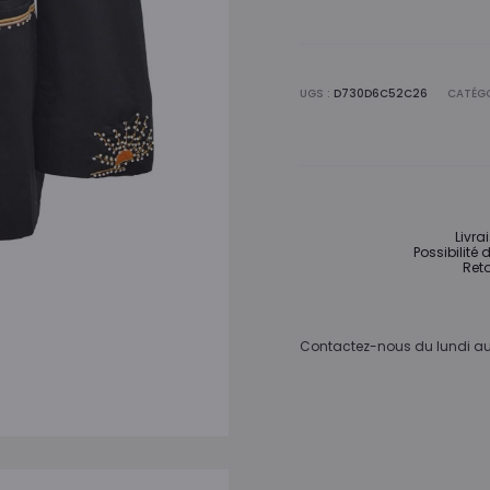
UGS :
D730D6C52C26
CATÉGO
Livra
Possibilité 
Reto
Contactez-nous du lundi au 