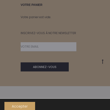
page
page
VOTRE PANIER
du
du
produit
produ
Votre panier est vide.
INSCRIVEZ-VOUS À NOTRE NEWSLETTER
Go
to
to
Accepter