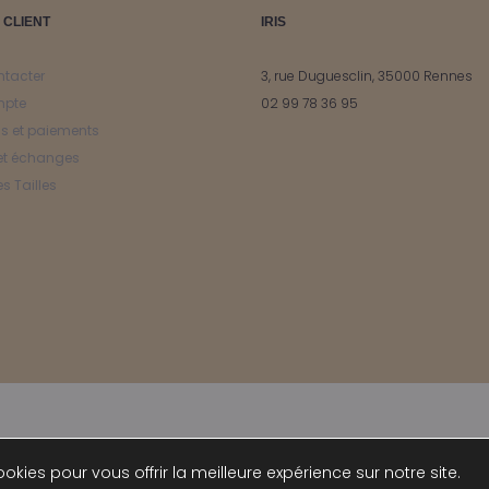
page
page
 CLIENT
IRIS
du
du
produit
produit
ntacter
3, rue Duguesclin, 35000 Rennes
mpte
02 99 78 36 95
ns et paiements
et échanges
s Tailles
© IRIS 2024
okies pour vous offrir la meilleure expérience sur notre site.