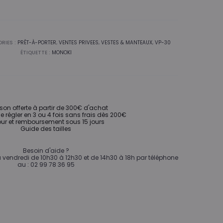
155,00€.
RIES :
PRÊT-À-PORTER
,
VENTES PRIVEES
,
VESTES & MANTEAUX
,
VP-30
ÉTIQUETTE :
MONOKI
ison offerte à partir de 300€ d'achat
de régler en 3 ou 4 fois sans frais dès 200€
ur et remboursement sous 15 jours
Guide des tailles
Besoin d'aide ?
vendredi de 10h30 à 12h30 et de 14h30 à 18h par téléphone
au : 02 99 78 36 95