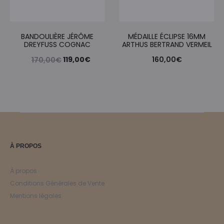
BANDOULIÈRE JÉRÔME
MÉDAILLE ÉCLIPSE 16MM
DREYFUSS COGNAC
ARTHUS BERTRAND VERMEIL
Le
Le
119,00
€
160,00
€
170,00
€
prix
prix
initial
actuel
était :
est :
170,00€.
119,00€.
À PROPOS
À propos
Conditions Générales de Vente
Mentions légales