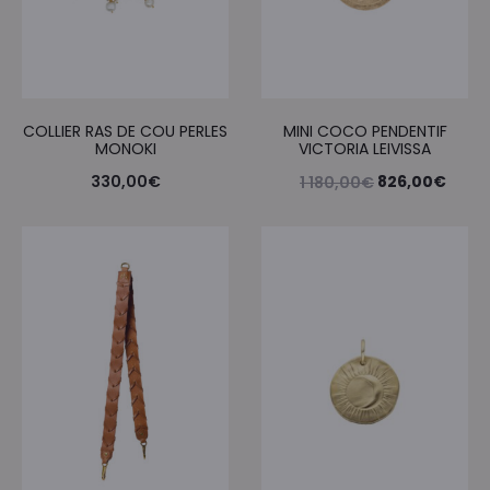
COLLIER RAS DE COU PERLES
MINI COCO PENDENTIF
MONOKI
VICTORIA LEIVISSA
Le
Le
330,00
€
826,00
€
1 180,00
€
prix
prix
initial
actue
était :
est :
1
826,
180,00€.