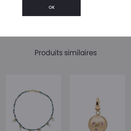
Notre sélection Luj est à découvrir chez Iris.
Produits similaires