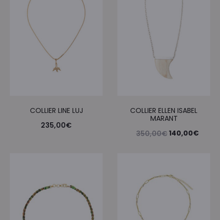
COLLIER LINE LUJ
COLLIER ELLEN ISABEL
MARANT
235,00
€
Le
Le
140,00
€
350,00
€
prix
prix
initial
actue
était :
est :
350,00€.
140,0