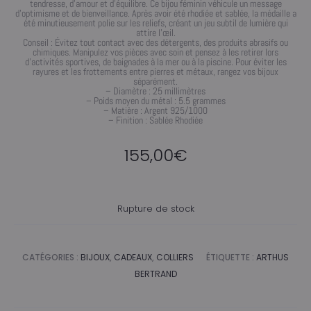
tendresse, d’amour et d’équilibre. Ce bijou féminin véhicule un message
d’optimisme et de bienveillance. Après avoir été rhodiée et sablée, la médaille a
été minutieusement polie sur les reliefs, créant un jeu subtil de lumière qui
attire l’œil.
Conseil : Évitez tout contact avec des détergents, des produits abrasifs ou
chimiques. Manipulez vos pièces avec soin et pensez à les retirer lors
d’activités sportives, de baignades à la mer ou à la piscine. Pour éviter les
rayures et les frottements entre pierres et métaux, rangez vos bijoux
séparément.
– Diamètre : 25 millimètres
– Poids moyen du métal : 5.5 grammes
– Matière : Argent 925/1000
– Finition : Sablée Rhodiée
155,00
€
Rupture de stock
CATÉGORIES :
BIJOUX
,
CADEAUX
,
COLLIERS
ÉTIQUETTE :
ARTHUS
BERTRAND