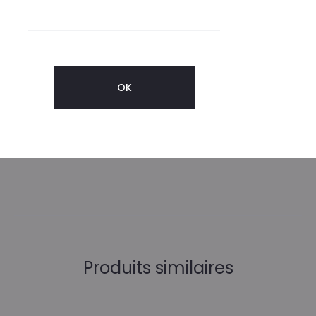
CE LONG PROCESSUS ARTISANAL SE TERMINE PAR LA
BÉNÉDICTION DE CHAQUE PIÈCE PAR UN SHAMAN À BIG SUR,
EN CALIFORNIE.
IL Y A DANS MONOKI UN MÉLANGE DES ENVIES ET INSPIRATIONS
DE DIANE, L’EXIGENCE DES BELLES MATIÈRES BRODÉES ET UNE
TOUCHE DE SPIRITUALITÉ MYSTIQUE.
Produits similaires