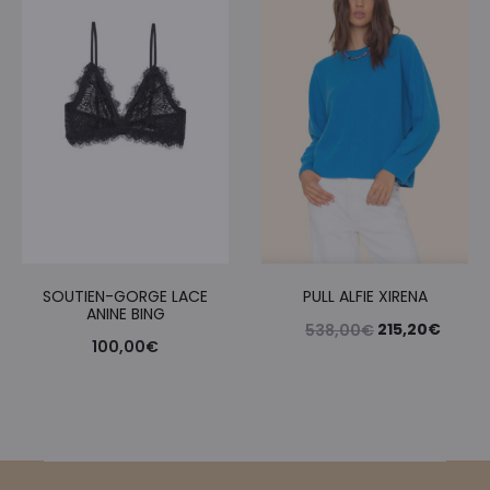
SOUTIEN-GORGE LACE
PULL ALFIE XIRENA
ANINE BING
Le
Le
215,20
€
538,00
€
100,00
€
prix
prix
initial
actue
était :
est :
538,00€.
215,2