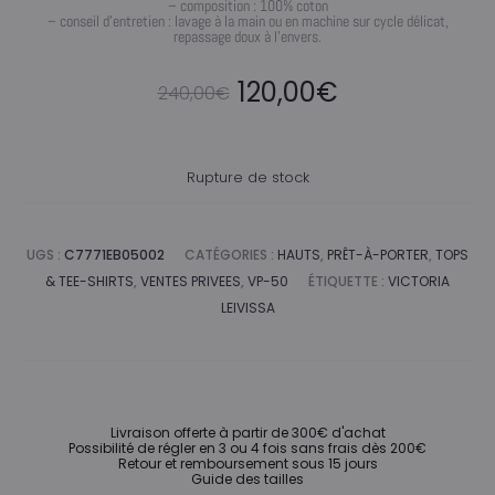
– composition : 100% coton
– conseil d’entretien : lavage à la main ou en machine sur cycle délicat,
repassage doux à l’envers.
Le
Le
120,00
€
240,00
€
prix
prix
Rupture de stock
initial
actuel
était :
est :
UGS :
C7771EB05002
CATÉGORIES :
HAUTS
,
PRÊT-À-PORTER
,
TOPS
& TEE-SHIRTS
,
VENTES PRIVEES
,
VP-50
ÉTIQUETTE :
VICTORIA
240,00€.
120,00€.
LEIVISSA
Livraison offerte à partir de 300€ d'achat
Possibilité de régler en 3 ou 4 fois sans frais dès 200€
Retour et remboursement sous 15 jours
Guide des tailles