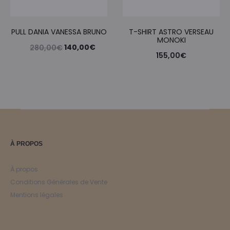
PULL DANIA VANESSA BRUNO
T-SHIRT ASTRO VERSEAU
MONOKI
Le
Le
140,00
€
280,00
€
155,00
€
prix
prix
initial
actuel
était :
est :
280,00€.
140,00€.
À PROPOS
À propos
Conditions Générales de Vente
Mentions légales