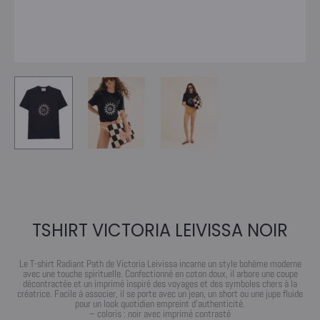
TSHIRT VICTORIA LEIVISSA NOIR
Le T-shirt Radiant Path de Victoria Leivissa incarne un style bohème moderne
avec une touche spirituelle. Confectionné en coton doux, il arbore une coupe
décontractée et un imprimé inspiré des voyages et des symboles chers à la
créatrice. Facile à associer, il se porte avec un jean, un short ou une jupe fluide
pour un look quotidien empreint d’authenticité.
– coloris : noir avec imprimé contrasté