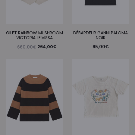
GILET RAINBOW MUSHROOM
DÉBARDEUR GANNI PALOMA
VICTORIA LEIVISSA
NOIR
Le
Le
264,00
€
95,00
€
660,00
€
prix
prix
initial
actuel
était :
est :
660,00€.
264,00€.